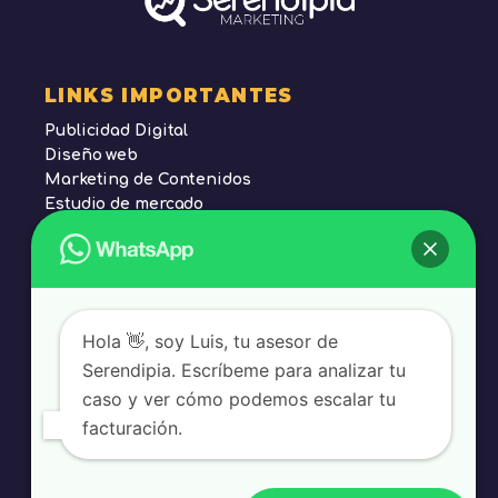
LINKS IMPORTANTES
Publicidad Digital
Diseño web
Marketing de Contenidos
Estudio de mercado
Posicionamiento SEO
Tienda en línea
Política de Privacidad
Hola 👋, soy Luis, tu asesor de
Contacto
Serendipia. Escríbeme para analizar tu
caso y ver cómo podemos escalar tu
0998772196
facturación.