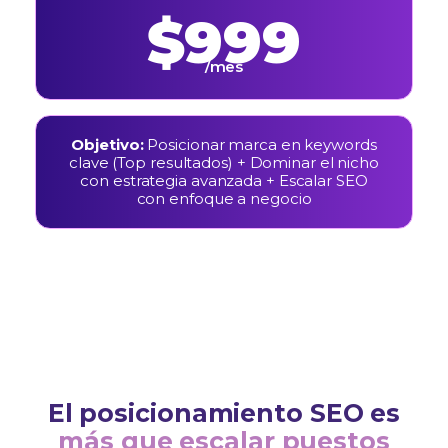
$999
/mes
Objetivo:
Posicionar marca en keywords
clave (Top resultados) + Dominar el nicho
con estrategia avanzada + Escalar SEO
con enfoque a negocio
El posicionamiento SEO es
más que escalar puestos