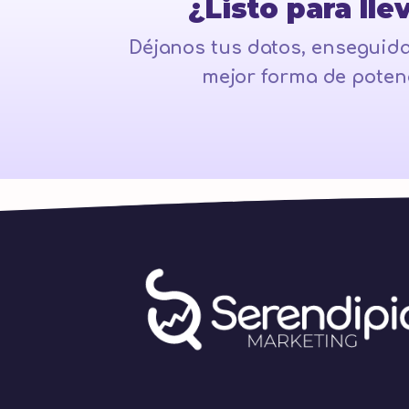
¿Listo para ll
Déjanos tus datos, enseguida
mejor forma de potenc