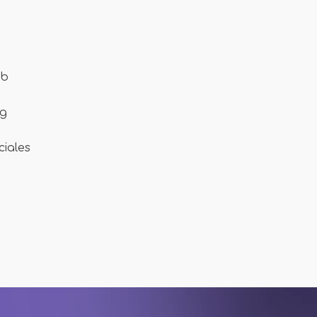
eb
ng
ciales