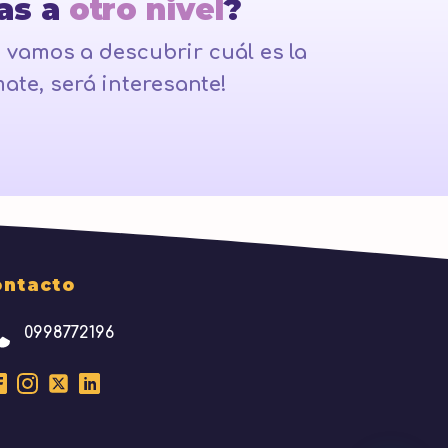
ias a
otro nivel
?
 vamos a descubrir cuál es la
ate, será interesante!
ontacto
0998772196