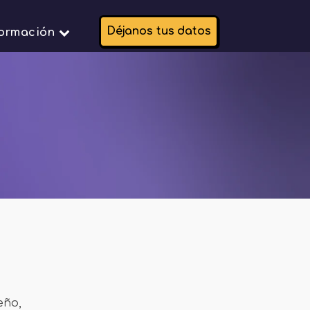
Déjanos tus datos
formación
eño,