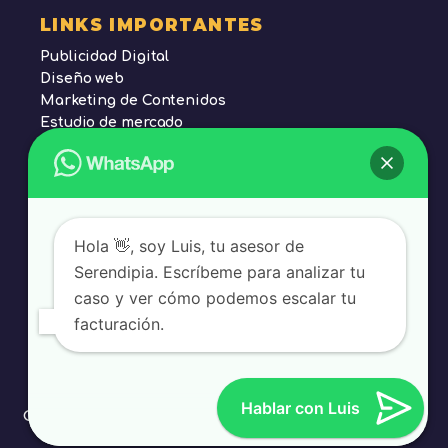
LINKS IMPORTANTES
Publicidad Digital
Diseño web
Marketing de Contenidos
Estudio de mercado
Posicionamiento SEO
Tienda en línea
Política de Privacidad
Hola 👋, soy Luis, tu asesor de
Contacto
Serendipia. Escríbeme para analizar tu
caso y ver cómo podemos escalar tu
0998772196
facturación.
© 2025 AGENCIA DE MARKETING DIGITAL
Hablar con Luis
GUAYAQUIL, ECUADOR SERENDIPIA. TODOS
LOS DERECHOS RESERVADOS.