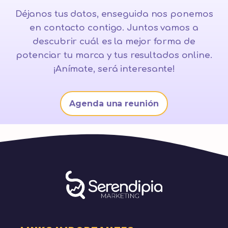
Déjanos tus datos, enseguida nos ponemos
en contacto contigo. Juntos vamos a
descubrir cuál es la mejor forma de
potenciar tu marca y tus resultados online.
¡Anímate, será interesante!
Agenda una reunión