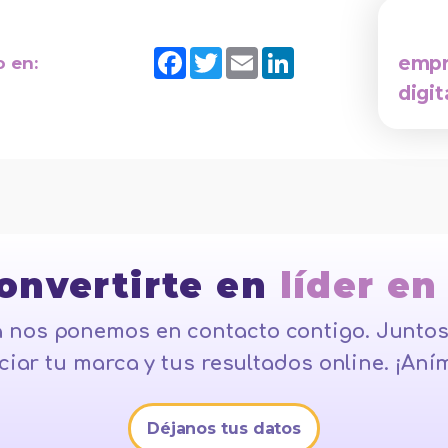
Facebook
Twitter
Email
LinkedIn
empr
o en:
digit
convertirte en
líder en
 nos ponemos en contacto contigo. Juntos
iar tu marca y tus resultados online. ¡Aním
Déjanos tus datos