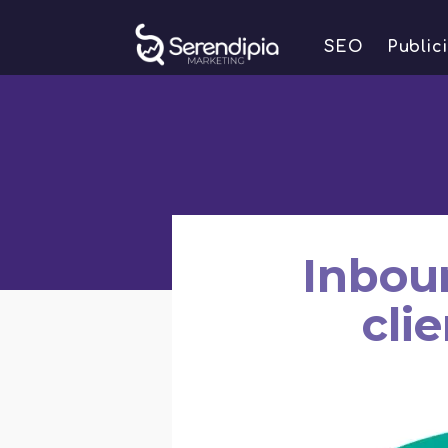
SEO
Public
Inbou
cli