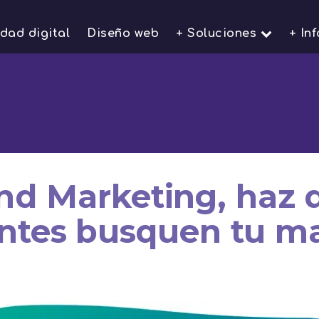
idad digital
Diseño web
+ Soluciones
+ In
nd Marketing, haz q
entes busquen tu m