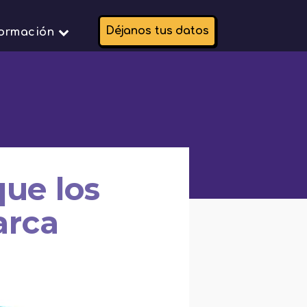
Déjanos tus datos
formación
ue los
arca