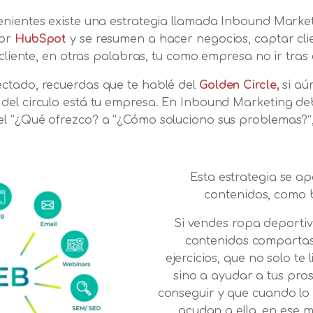
enientes existe una estrategia llamada Inbound Marke
por
HubSpot
y se resumen a hacer negocios, captar clie
 cliente, en otras palabras, tu como empresa no ir tras e
ctado, recuerdas que te hablé del
Golden Circle,
si aú
del circulo está tu empresa. En Inbound Marketing d
l “¿Qué ofrezco? a “¿Cómo soluciono sus problemas?”
Esta estrategia se a
contenidos, como b
Si vendes ropa deportiv
contenidos compartas 
ejercicios, que no solo te
sino a ayudar a tus pro
conseguir y que cuando lo
acudan a ella, en ese m