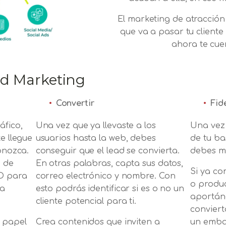
El marketing de atracción 
que va a pasar tu cliente
ahora te cue
nd Marketing
Convertir
Fid
áfico,
Una vez que ya llevaste a los
Una vez 
te llegue
usuarios hasta la web, debes
de tu ba
conozca.
conseguir que el lead se convierta.
debes ma
g de
En otras palabras, capta sus datos,
Si ya co
EO para
correo electrónico y nombre. Con
o produc
ra
esto podrás identificar si es o no un
aportánd
cliente potencial para ti.
conviert
n papel
Crea contenidos que inviten a
un embaj