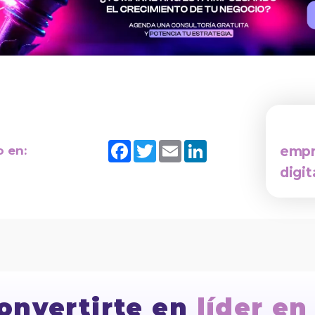
Facebook
Twitter
Email
LinkedIn
empr
o en:
digit
convertirte en
líder en