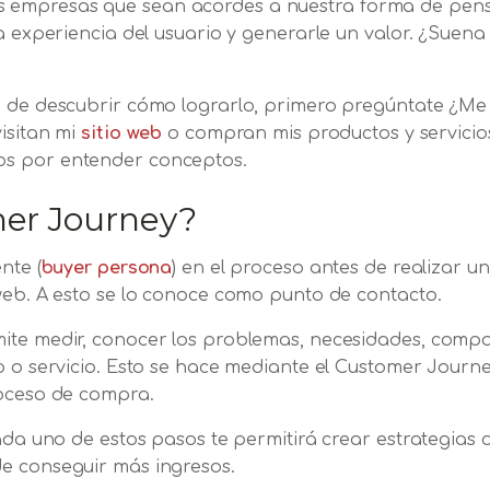
empresas que sean acordes a nuestra forma de pensa
la experiencia del usuario y generarle un valor. ¿Suena 
o de descubrir cómo lograrlo, primero pregúntate ¿Me
visitan mi
sitio web
o compran mis productos y servicio
os por entender conceptos.
er Journey?
nte (
buyer persona
) en el proceso antes de realizar 
 web. A esto se lo conoce como punto de contacto.
ite medir, conocer los problemas, necesidades, compo
o o servicio. Esto se hace mediante el Customer Journ
roceso de compra.
cada uno de estos pasos te permitirá crear estrategias 
de conseguir más ingresos.