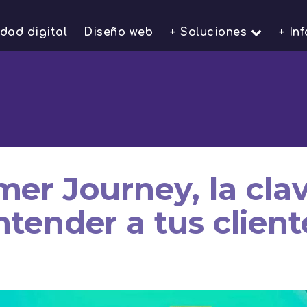
idad digital
Diseño web
+ Soluciones
+ In
er Journey, la cla
ntender a tus client